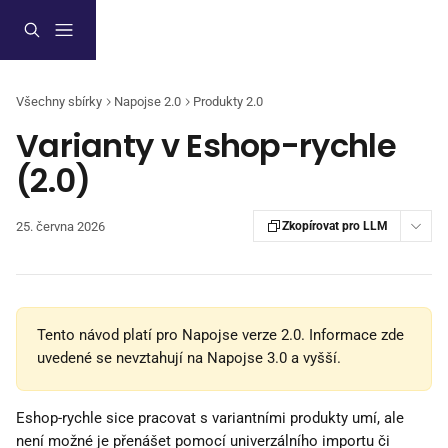
Přeskočit na hlavní obsah
Všechny sbírky
Napojse 2.0
Produkty 2.0
Varianty v Eshop-rychle
(2.0)
25. června 2026
Zkopírovat pro LLM
Tento návod platí pro Napojse verze 2.0. Informace zde 
uvedené se nevztahují na Napojse 3.0 a vyšší.
Eshop-rychle sice pracovat s variantními produkty umí, ale 
není možné je přenášet pomocí univerzálního importu či 