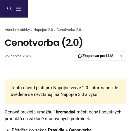
Přeskočit na hlavní obsah
Všechny sbírky
Napojse 2.0
Cenotvorba 2.0
Cenotvorba (2.0)
25. června 2026
Zkopírovat pro LLM
Tento návod platí pro Napojse verze 2.0. Informace zde 
uvedené se nevztahují na Napojse 3.0 a vyšší.
Cenová pravidla umožňují 
hromadně
 měnit ceny libovolných 
produktů na základě stanovených podmínek.
Přejděte do sekce 
Pravidla > Cenotvorba